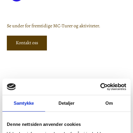
Se under for fremtidige MC-Turer og aktiviteter.
Kontakt oss
Bli med oss på "Blåtur" 23-25 august 2019
Velkommen til å bli med oss
Samtykke
Detaljer
Om
på Motorsykkel "Blåtur" høst
23. - 25. August 2019
Denne nettsiden anvender cookies
Nok en gang ønsker å