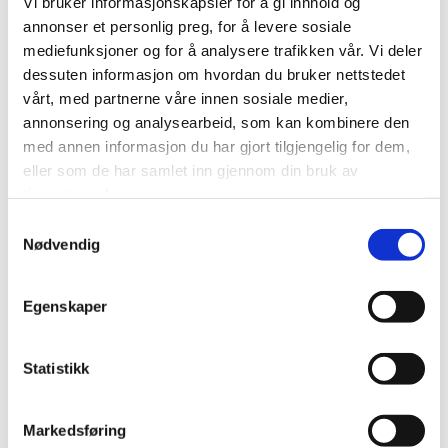
Vi bruker informasjonskapsler for å gi innhold og
invitere deg/dere til nok en
annonser et personlig preg, for å levere sosiale
"Blåtur" med oss siste helgen
mediefunksjoner og for å analysere trafikken vår. Vi deler
i August.
dessuten informasjon om hvordan du bruker nettstedet
vårt, med partnerne våre innen sosiale medier,
Det vil bli en flott
annonsering og analysearbeid, som kan kombinere den
med annen informasjon du har gjort tilgjengelig for dem,
weekendtur med masse
eller som de har samlet inn gjennom din bruk av
motorsykkelkjøring, fjelluft,
tjenestene deres.
god mat og masse moro.
Destinasjon for helgen er i
Samtykkevalg
Nødvendig
tradisjonen tro hemmelig,
men vi tror ingen blir
skuffet i år heller.
Egenskaper
Det blir som vanlig oppmøte
Statistikk
i butikken fredag morgen kl.
09:00 med full tank, og
avreise ca. kl. 09.30.
Markedsføring