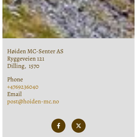
Høiden MC-Senter AS
Ryggeveien 121
Dilling,
1570
Phone
+4769236040
Email
post@hoiden-mc.no