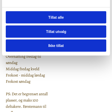
Prisene for årets "Blåtur" er:
Dobbeltrom: kr. 2800,- pr.
Tillat alle
pers.
Tillegg for enkeltrom: kr.
500,- pr. pers.
Tillat utvalg
Følgende er inkludert i
Ikke tillat
prisen:
Overnatting fredag til
søndag
Middag fredag kveld
Frokost - middag lørdag
Frokost søndag
PS: Det er begrenset antall
plasser, og maks 100
deltakere. Førstemann til